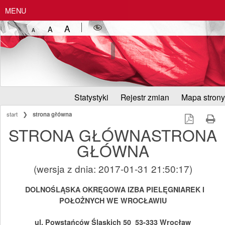
MENU
A
A
A
Statystyki
Rejestr zmian
Mapa strony
start
❯
strona główna
STRONA GŁÓWNASTRONA
GŁÓWNA
(wersja z dnia: 2017-01-31 21:50:17)
DOLNOŚLĄSKA OKRĘGOWA IZBA PIELĘGNIAREK I
POŁOŻNYCH WE WROCŁAWIU
ul. Powstańców Śląskich 50
53-333 Wrocław