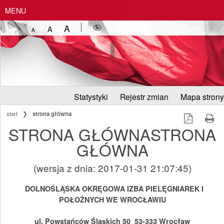
MENU
A
A
A
Statystyki
Rejestr zmian
Mapa strony
start
❯
strona główna
STRONA GŁÓWNASTRONA
GŁÓWNA
(wersja z dnia: 2017-01-31 21:07:45)
DOLNOŚLĄSKA OKRĘGOWA IZBA PIELĘGNIAREK I
POŁOŻNYCH WE WROCŁAWIU
ul. Powstańców Śląskich 50
53-333 Wrocław